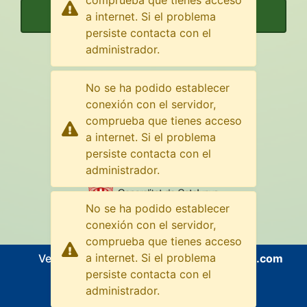
comprueba que tienes acceso
Constructor de paraules
a internet. Si el problema
persiste contacta con el
administrador.
Avalat per
No se ha podido establecer
conexión con el servidor,
comprueba que tienes acceso
a internet. Si el problema
persiste contacta con el
Amb el suport de
administrador.
No se ha podido establecer
conexión con el servidor,
comprueba que tienes acceso
a internet. Si el problema
Versió v1.2.0
Contacte:
leximots@gmail.com
persiste contacta con el
administrador.